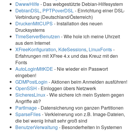
DwwwHilfe
- Das webgestützte Debian-Hilfesystem
DebianDSL
,
PPTPoverDSL
- Einrichtung einer DSL-
Verbindung (Deutschland/Österreich)
DruckenMitCUPS
- Installation des neuen
Drucksystems
TimeServerBenutzen
- Wie hole ich meine Uhrzeit
aus dem Internet
XFreeKonfiguration
,
KdeSessions
,
LinuxFonts
-
Erfahrungen mit XFree 4.x und das Kreuz mit den
Fonts
AutoLoginMitKDE
- Nie wieder ein Passwort
eingeben!
GDMPostLogin
- Aktionen beim Anmelden ausführen!
OpenSSH
- Einloggen übers Netzwerk
SicheresLinux
- Wie sichere ich mein System gegen
Angriffe ab?
PartImage
- Datensicherung von ganzen Partitionen
SparseFiles
- Verkleinerung von z.B. Image-Dateien,
die bei wenig Inhalt sehr groß sind
BenutzerVerwaltung
- Besonderheiten in Systemen