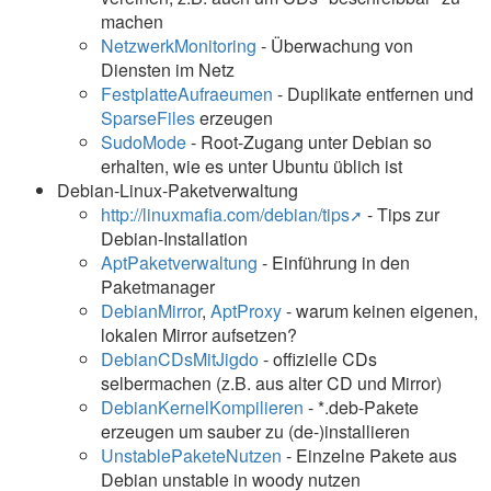
machen
NetzwerkMonitoring
- Überwachung von
Diensten im Netz
FestplatteAufraeumen
- Duplikate entfernen und
SparseFiles
erzeugen
SudoMode
- Root-Zugang unter Debian so
erhalten, wie es unter Ubuntu üblich ist
Debian-Linux-Paketverwaltung
http://linuxmafia.com/debian/tips
- Tips zur
Debian-Installation
AptPaketverwaltung
- Einführung in den
Paketmanager
DebianMirror
,
AptProxy
- warum keinen eigenen,
lokalen Mirror aufsetzen?
DebianCDsMitJigdo
- offizielle CDs
selbermachen (z.B. aus alter CD und Mirror)
DebianKernelKompilieren
- *.deb-Pakete
erzeugen um sauber zu (de-)installieren
UnstablePaketeNutzen
- Einzelne Pakete aus
Debian unstable in woody nutzen