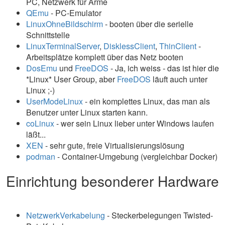
PC, Netzwerk für Arme
QEmu
- PC-Emulator
LinuxOhneBildschirm
- booten über die serielle
Schnittstelle
LinuxTerminalServer
,
DisklessClient
,
ThinClient
-
Arbeitsplätze komplett über das Netz booten
DosEmu
und
FreeDOS
- Ja, ich weiss - das ist hier die
*Linux* User Group, aber
FreeDOS
läuft auch unter
Linux ;-)
UserModeLinux
- ein komplettes Linux, das man als
Benutzer unter Linux starten kann.
coLinux
- wer sein Linux lieber unter Windows laufen
läßt...
XEN
- sehr gute, freie Virtualisierungslösung
podman
- Container-Umgebung (vergleichbar Docker)
Einrichtung besonderer Hardware
NetzwerkVerkabelung
- Steckerbelegungen Twisted-