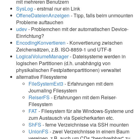
mit mehreren Benutzern
SysLog
- erstmal nur ein Link
OffeneDateienAnzeigen
- Tipp, falls beim unmounten
Probleme auftauchen
udev
- Problemchen mit der automatischen Device-
Einrichtung?
EncodingKonvertieren
- Konvertierung zwischen
Zeichensätzen, z.B. ISO-8859-1 und UTF-8
LogicalVolumeManager
- Dateisysteme werden in
logischen Partitionen (d.h. unabhängig von
physikalischen Festplattenpartitionen) verwaltet
alternative Filesysteme
FileSystemExt3
- Erfahrungen mit dem
Journaling Filesystem
ReiserFS
- Erfahrungen mit dem Reiser-
Filesystem
FAT
- Filesystem für alte Windows-Systeme und
zum Austausch via Speicherkarten etc.
ShFS
- ferne Verzeichnisse via SSH mounten
UnionFS
- zwei Verzeichnisse in einem Baum
vereinen, z.B. auch um CDs "beschreibbar" zu