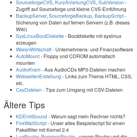
SourceforgeCVS
,
KurzAnleitungCVS
,
SubVersion
-
Zugriff auf Sourceforge und kleine CVS-Einführung
BackupServer
,
SourceforgeBackup
,
BackupScript
-
Sicherung von Daten auf fernen Servern (z.B. dieses
Wiki)
SysLinuxBootDiskette
- Bootdiskette mit syslinux
erzeugen
WarenWirtschaft
- Unternehmens- und Finanzsoftware
AutoMount
- Floppy und CDROM automatisch
mounten
AudioKram
- Aus AudioCDs MP3-Dateien machen
WebseitenErstellung
- Links zum Thema HTML, CSS,
etc.
CsvDateien
- Tips zum Umgang mit CSV-Dateien
Ältere Tips
KDEmitSound
- Warum sagt mein Rechner nichts?
FireWallScript
- Unser altes Bespielscript für einen
Paketfilter mit Kernel 2.4
LugRouter
,
PommesRouter
- unsere Router und die