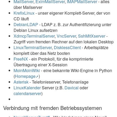
MailServer
,
EximMailServer
,
IMAPMailServer
- alles
über Mailserver
KrefixLinux
- unser eigener Komplett-Server, der von
CD läuft
DebianLDAP
- LDAP z. B. zur Authentifizierung unter
Debian Linux aufsetzen
XdmcpTerminalServer
,
VncServer
,
SshMitXserver
-
Zugriff vom fremden Rechner auf den lokalen Desktop
LinuxTerminalServer
,
DisklessClient
- Arbeitsplätze
komplett über das Netz booten
FreeNX
- ein Protokoll, für die komprimierte
Übertragung einer X-Session
MoinMoinWiki
- eine bekannte Wiki-Engine in Python
(
Homepage
)
Asterisk
- Telefonieserver, Telefonanlage
LinuxKalender
Server (z.B.
Davical
oder
calendarserver
)
Verbindung mit fremden Betriebssystemen