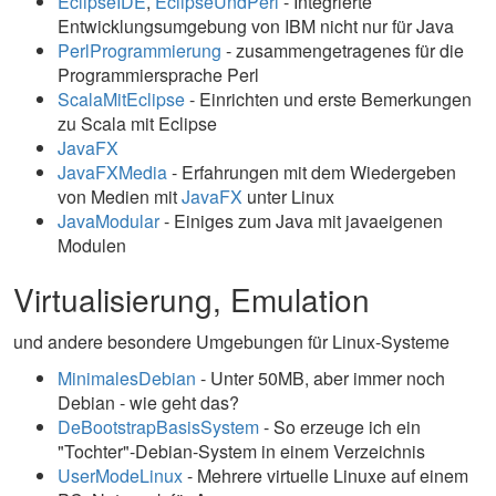
EclipseIDE
,
EclipseUndPerl
- Integrierte
Entwicklungsumgebung von IBM nicht nur für Java
PerlProgrammierung
- zusammengetragenes für die
Programmiersprache Perl
ScalaMitEclipse
- Einrichten und erste Bemerkungen
zu Scala mit Eclipse
JavaFX
JavaFXMedia
- Erfahrungen mit dem Wiedergeben
von Medien mit
JavaFX
unter Linux
JavaModular
- Einiges zum Java mit javaeigenen
Modulen
Virtualisierung, Emulation
und andere besondere Umgebungen für Linux-Systeme
MinimalesDebian
- Unter 50MB, aber immer noch
Debian - wie geht das?
DeBootstrapBasisSystem
- So erzeuge ich ein
"Tochter"-Debian-System in einem Verzeichnis
UserModeLinux
- Mehrere virtuelle Linuxe auf einem