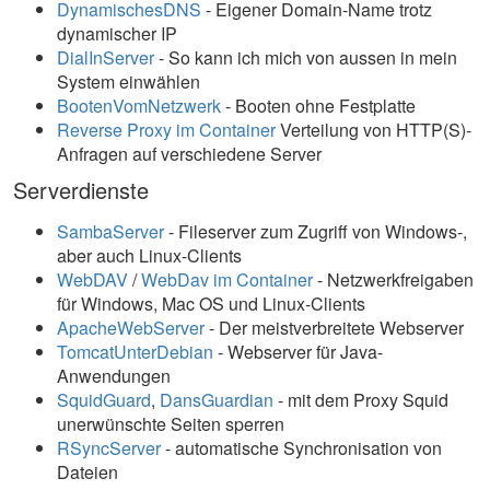
DynamischesDNS
- Eigener Domain-Name trotz
dynamischer IP
DialInServer
- So kann ich mich von aussen in mein
System einwählen
BootenVomNetzwerk
- Booten ohne Festplatte
Reverse Proxy im Container
Verteilung von HTTP(S)-
Anfragen auf verschiedene Server
Serverdienste
SambaServer
- Fileserver zum Zugriff von Windows-,
aber auch Linux-Clients
WebDAV
/
WebDav im Container
- Netzwerkfreigaben
für Windows, Mac OS und Linux-Clients
ApacheWebServer
- Der meistverbreitete Webserver
TomcatUnterDebian
- Webserver für Java-
Anwendungen
SquidGuard
,
DansGuardian
- mit dem Proxy Squid
unerwünschte Seiten sperren
RSyncServer
- automatische Synchronisation von
Dateien