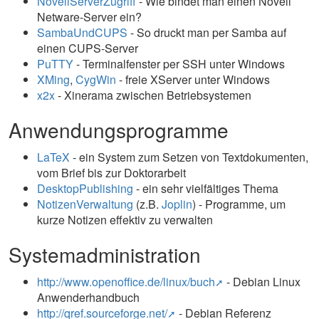
NovellServerZugriff
- Wie bindet man einen Novell
Netware-Server ein?
SambaUndCUPS
- So druckt man per Samba auf
einen CUPS-Server
PuTTY
- Terminalfenster per SSH unter Windows
XMing
,
CygWin
- freie XServer unter Windows
x2x
- Xinerama zwischen Betriebsystemen
Anwendungsprogramme
LaTeX
- ein System zum Setzen von Textdokumenten,
vom Brief bis zur Doktorarbeit
DesktopPublishing
- ein sehr vielfältiges Thema
NotizenVerwaltung
(z.B.
Joplin
) - Programme, um
kurze Notizen effektiv zu verwalten
Systemadministration
http://www.openoffice.de/linux/buch
- Debian Linux
Anwenderhandbuch
http://qref.sourceforge.net/
- Debian Referenz