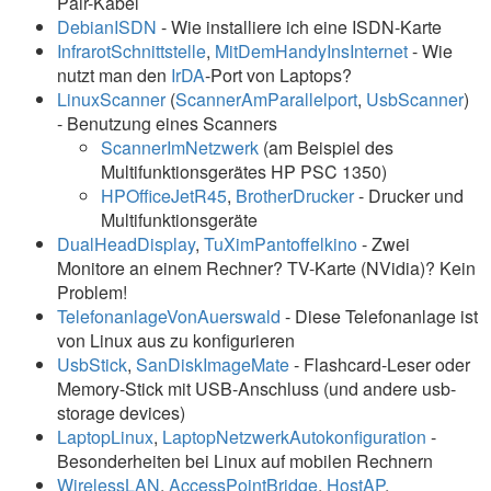
Pair-Kabel
DebianISDN
- Wie installiere ich eine ISDN-Karte
InfrarotSchnittstelle
,
MitDemHandyInsInternet
- Wie
nutzt man den
IrDA
-Port von Laptops?
LinuxScanner
(
ScannerAmParallelport
,
UsbScanner
)
- Benutzung eines Scanners
ScannerImNetzwerk
(am Beispiel des
Multifunktionsgerätes HP PSC 1350)
HPOfficeJetR45
,
BrotherDrucker
- Drucker und
Multifunktionsgeräte
DualHeadDisplay
,
TuXimPantoffelkino
- Zwei
Monitore an einem Rechner? TV-Karte (NVidia)? Kein
Problem!
TelefonanlageVonAuerswald
- Diese Telefonanlage ist
von Linux aus zu konfigurieren
UsbStick
,
SanDiskImageMate
- Flashcard-Leser oder
Memory-Stick mit USB-Anschluss (und andere usb-
storage devices)
LaptopLinux
,
LaptopNetzwerkAutokonfiguration
-
Besonderheiten bei Linux auf mobilen Rechnern
WirelessLAN
,
AccessPointBridge
,
HostAP
,