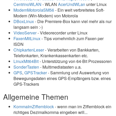
CentrinoWLAN
- WLAN
AcerUndWLan
unter Linux
ModemMotorolaSM56
- Ein weit verbreitetes Soft-
Modem (Win-Modem) von Motorola
DBoxLinux
- Die Premiere-Box kann viel mehr als nur
langsam sein :-)
VideoServer
- Videorecorder unter Linux
FaxenMitLinux
- Tips vornehmlich zum Faxen per
ISDN
ChipkartenLeser
- Verarbeiten von Bankkarten,
Telefonkarten, Krankenkassenkarten etc.
LinuxMit64Bit
- Unterstützung von 64-Bit Prozessoren
SonderTasten
- Multimediatasten u.a.
GPS
,
GPSTracker
- Sammlung und Auswertung von
Bewegungsdaten eines GPS-Empfängers bzw. eines
GPS-Trackers
Allgemeine Themen
KommaImZiffernblock
- wenn man im Ziffernblock ein
richtiges Dezimalkomma eingeben will...