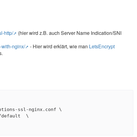
l-http/
(hier wird z.B. auch Server Name Indication/SNI
-with-nginx/
- Hier wird erklärt, wie man
LetsEncrypt
s.
tions-ssl-nginx.conf \

default  \
