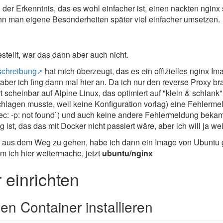
der Erkenntnis, das es wohl einfacher ist, einen nackten nginx
ann man eigene Besonderheiten später viel einfacher umsetzen.
stellt, war das dann aber auch nicht.
schreibung
hat mich überzeugt, das es ein offizielles nginx Im
, aber ich fing dann mal hier an. Da ich nur den reverse Proxy br
 scheinbar auf Alpine Linux, das optimiert auf "klein & schlank"
schlagen musste, weil keine Konfiguration vorlag) eine Fehlerme
xec: -p: not found`) und auch keine andere Fehlermeldung bekam.
 ist, das das mit Docker nicht passiert wäre, aber ich will ja 
us dem Weg zu gehen, habe ich dann ein Image von Ubuntu gew
em ich hier weitermache, jetzt
ubuntu/nginx
 einrichten
n Container installieren