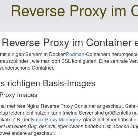
Reverse Proxy im 
 Reverse Proxy im Container 
t mit einigen Servern in Docker/
Podman
-Containern herumgespiel
rauszufinden, wie man dort SSL konfiguriert. Eine zentrale Ve
r wunderschöne Container.
s richtigen Basis-Images
e Proxy Images
 mal mehrere Nginx Reverse Proxy Container angeschaut. Sehr v
tup leider nicht nutzen kann (meine Server sind größtenteils n
fikat). Z.B. der
Nginx Proxy Manager
glänzt mit einer hübschen
hl um einen Bug, der evtl. irgendwann behoben ist, aber so lange
 zwei andere angeschaut.