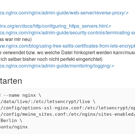
y
docs.nginx.com/nginx/admin-guide/web-server/reverse-proxy/
ginx.org/en/docs/http/configuring_https_servers.html
ocs.nginx.com/nginx/admin-guide/security-controls/terminating-ss
das war mir neu)
ww.nginx.com/blog/using-free-ssltls-certificates-from-lets-encrypt
ate verwendet bzw. wo welche Datei hinkopiert werden kann/mus
ch selber bisher noch nicht perfekt eingerichtet)
ocs.nginx.com/nginx/admin-guide/monitoring/logging/
starten
 --name nginx \

/data/live/:/etc/letsencrypt/live \

x/config/options-ssl-nginx.conf:/etc/letsencrypt/op
/config/meine_sites.conf:/etc/nginx/sites-enabled/
Berlin \
