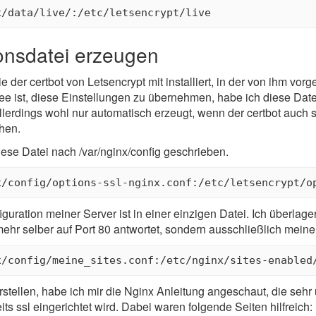
ionsdatei erzeugen
die der certbot von Letsencrypt mit installiert, in der von ihm v
ee ist, diese Einstellungen zu übernehmen, habe ich diese Datei,
llerdings wohl nur automatisch erzeugt, wenn der certbot auch sel
ehen.
iese Datei nach /var/nginx/config geschrieben.
iguration meiner Server ist in einer einzigen Datei. Ich überlag
mehr selber auf Port 80 antwortet, sondern ausschließlich meine
stellen, habe ich mir die Nginx Anleitung angeschaut, die sehr ü
ts ssl eingerichtet wird. Dabei waren folgende Seiten hilfreich: