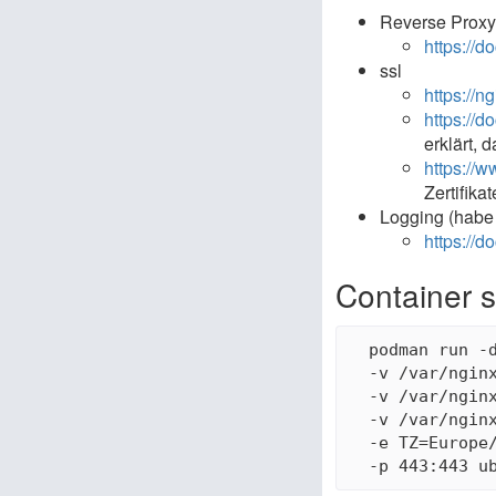
Reverse Prox
https://
ssl
https://n
https://d
erklärt, 
https://w
Zertifik
Logging (habe i
https://d
Container 
  podman run -d
  -v /var/nginx
  -v /var/ngin
  -v /var/nginx
  -e TZ=Europe/