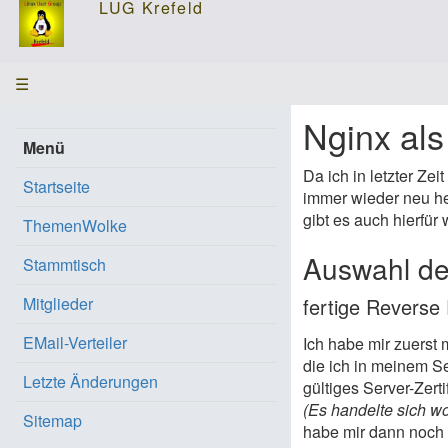
☰
Nginx als
Menü
Da ich in letzter Zei
Startseite
immer wieder neu he
gibt es auch hierfü
ThemenWolke
Auswahl de
Stammtisch
Mitglieder
fertige Revers
EMail-Verteiler
Ich habe mir zuerst
die ich in meinem Se
Letzte Änderungen
gültiges Server-Zerti
(Es handelte sich wo
Sitemap
habe mir dann noch