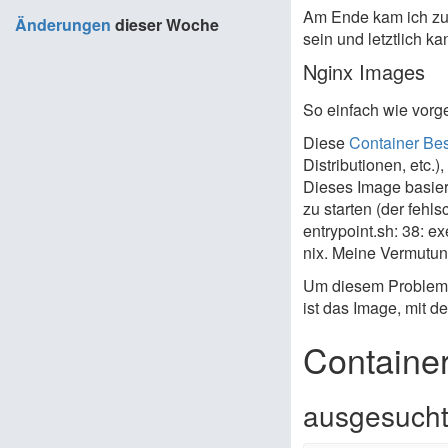
Am Ende kam ich zu 
Änderungen
dieser Woche
sein und letztlich k
Nginx Images
So einfach wie vorge
Diese
Container Be
Distributionen, etc.)
Dieses Image basiert
zu starten (der fehl
entrypoint.sh: 38: e
nix. Meine Vermutung
Um diesem Problem a
ist das Image, mit d
Container
ausgesuchte