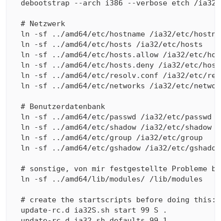
  debootstrap --arch i386 --verbose etch /ia32 
  # Netzwerk

  ln -sf ../amd64/etc/hostname /ia32/etc/hostnam
  ln -sf ../amd64/etc/hosts /ia32/etc/hosts

  ln -sf ../amd64/etc/hosts.allow /ia32/etc/host
  ln -sf ../amd64/etc/hosts.deny /ia32/etc/hosts
  ln -sf ../amd64/etc/resolv.conf /ia32/etc/reso
  ln -sf ../amd64/etc/networks /ia32/etc/network
  # Benutzerdatenbank

  ln -sf ../amd64/etc/passwd /ia32/etc/passwd

  ln -sf ../amd64/etc/shadow /ia32/etc/shadow

  ln -sf ../amd64/etc/group /ia32/etc/group

  ln -sf ../amd64/etc/gshadow /ia32/etc/gshadow

  # sonstige, von mir festgestellte Probleme beh
  ln -sf ../amd64/lib/modules/ /lib/modules

  # create the startscripts before doing this:

  update-rc.d ia32S.sh start 99 S .

  update-rc.d ia32.sh defaults 99 1
