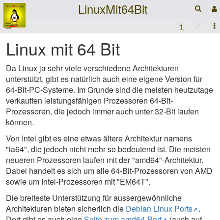
LinuxMit64Bit
☰
Linux mit 64 Bit
Da Linux ja sehr viele verschiedene Architekturen
unterstützt, gibt es natürlich auch eine eigene Version für
64-Bit-PC-Systeme. Im Grunde sind die meisten heutzutage
verkauften leistungsfähigen Prozessoren 64-Bit-
Prozessoren, die jedoch immer auch unter 32-Bit laufen
können.
Von Intel gibt es eine etwas ältere Architektur namens
"ia64", die jedoch nicht mehr so bedeutend ist. Die meisten
neueren Prozessoren laufen mit der "amd64"-Architektur.
Dabei handelt es sich um alle 64-Bit-Prozessoren von AMD
sowie um Intel-Prozessoren mit "EM64T".
Die breiteste Unterstützung für aussergewöhnliche
Architekturen bieten sicherlich die
Debian Linux Ports
.
Dort gibt es auch eine
Seite zum amd64-Port
(auch auf