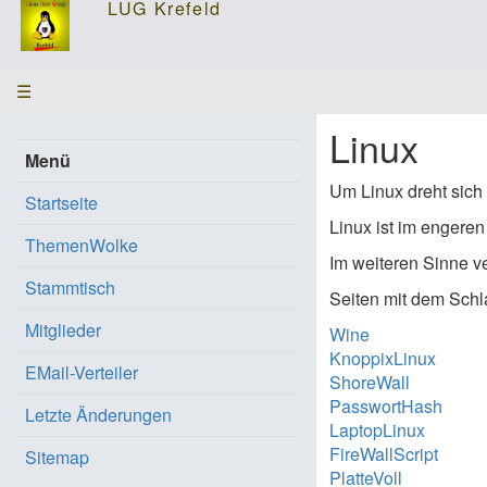
☰
Linux
Menü
Um Linux dreht sich h
Startseite
Linux ist im engeren
ThemenWolke
Im weiteren Sinne ve
Stammtisch
Seiten mit dem Schl
Mitglieder
Wine
KnoppixLinux
EMail-Verteiler
ShoreWall
PasswortHash
Letzte Änderungen
LaptopLinux
FireWallScript
Sitemap
PlatteVoll