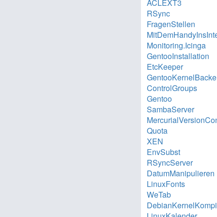
ACLEXT3
RSync
FragenStellen
MitDemHandyInsInte
Monitoring.Icinga
GentooInstallation
EtcKeeper
GentooKernelBacke
ControlGroups
Gentoo
SambaServer
MercurialVersionCon
Quota
XEN
EnvSubst
RSyncServer
DatumManipulieren
LinuxFonts
WeTab
DebianKernelKompil
LinuxKalender