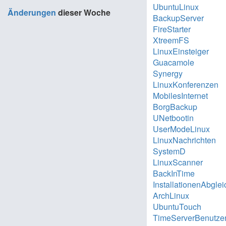
UbuntuLinux
Änderungen
dieser Woche
BackupServer
FireStarter
XtreemFS
LinuxEinsteiger
Guacamole
Synergy
LinuxKonferenzen
MobilesInternet
BorgBackup
UNetbootin
UserModeLinux
LinuxNachrichten
SystemD
LinuxScanner
BackInTime
InstallationenAbgle
ArchLinux
UbuntuTouch
TimeServerBenutze