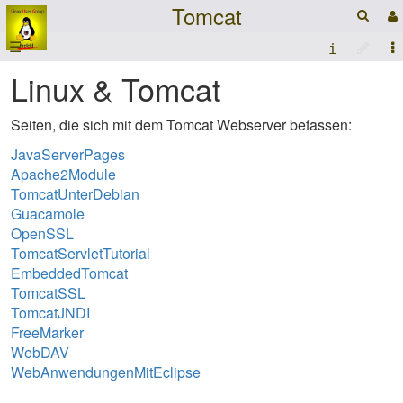
Tomcat
☰
Linux & Tomcat
Seiten, die sich mit dem Tomcat Webserver befassen:
JavaServerPages
Apache2Module
TomcatUnterDebian
Guacamole
OpenSSL
TomcatServletTutorial
EmbeddedTomcat
TomcatSSL
TomcatJNDI
FreeMarker
WebDAV
WebAnwendungenMitEclipse