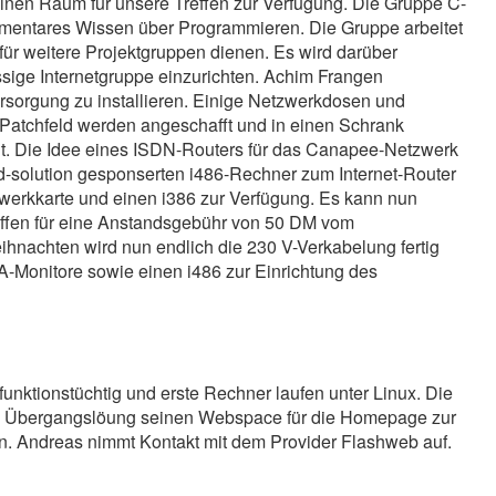
einen Raum für unsere Treffen zur Verfügung. Die Gruppe C-
mentares Wissen über Programmieren. Die Gruppe arbeitet
 für weitere Projektgruppen dienen. Es wird darüber
ige Internetgruppe einzurichten. Achim Frangen
sorgung zu installieren. Einige Netzwerkdosen und
Patchfeld werden angeschafft und in einen Schrank
lt. Die Idee eines ISDN-Routers für das Canapee-Netzwerk
td-solution gesponserten i486-Rechner zum Internet-Router
zwerkkarte und einen i386 zur Verfügung. Es kann nun
haffen für eine Anstandsgebühr von 50 DM vom
nachten wird nun endlich die 230 V-Verkabelung fertig
GA-Monitore sowie einen i486 zur Einrichtung des
unktionstüchtig und erste Rechner laufen unter Linux. Die
 als Übergangslöung seinen Webspace für die Homepage zur
en. Andreas nimmt Kontakt mit dem Provider Flashweb auf.