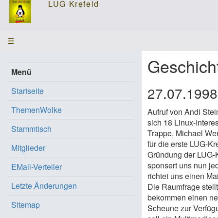
☰
Geschich
Menü
27.07.199
Startseite
ThemenWolke
Aufruf von Andi Ste
sich 18 Linux-Intere
Stammtisch
Trappe, Michael Wenc
für die erste LUG-Kr
Mitglieder
Gründung der LUG-Kr
sponsert uns nun jed
EMail-Verteiler
richtet uns einen Mai
Letzte Änderungen
Die Raumfrage stellt
bekommen einen neue
Sitemap
Scheune zur Verfügun