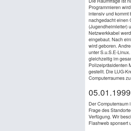
Die Raumfrage ist n
Programmieren wird 
intensiv und kommt b
nachgedacht einen 
(Jugendheimleiter) 
Netzwerkkabel werde
eingebaut. Nach ein
wird geboren. Andre
unter S.u.S.E-Linux
gleichzeitig im ges
Polizeipräsidenten 
gestellt. Die LUG-Kr
Computerraumes zur
05.01.199
Der Computerraum im 
Frage des Standorte
Verfügung. Wir besc
Flashweb sponsert 