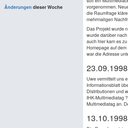
soll ein Multimediac
vorgenommen. Neue F
Änderungen
dieser Woche
die Raumfrage kläre
mehrmaligen Nachfrag
Das Projekt wurde n
wurde darüber nach 
auch hier kam es zu
Homepage auf dem Bi
war die Adresse un
23.09.199
Uwe vermittelt uns 
Informationsblatt üb
Distributionen und w
IHK-Multimediatag ?
Multimediatag an. De
13.10.199