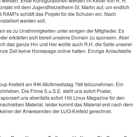
et werden. Erste Konfigurationen werden im Keller von R. H.
akt mit dem Jugendfreizeitheim St. Martin auf, um endlich
 RAM?s schläft das Projekt für die Schulen ein. Nach
talliert werden soll.
m es zu Unstimmigkeiten unter einigen der Mitglieder. Es
er erklärten sich bereit unseine Domain zu sponsern. Aber
ch das ganze Hin und Her wollte auch R.H. die Seite unserer
ze Zeit keine Homepage online hatten. Einzige Anlaufstelle
roup Krefeld am IHK-Multimediatag ?98 teilzunehmen. Ein
rieben. Die Firma S.u.S.E. stellt uns sofort Poster,
 sponsert uns ebenfalls sofort 100 Linux-Magazine für den
schreiben Material, leider kommt das Material erst nach dem
tte keiner der Anwesenden der LUG-Krefeld gerechnet.