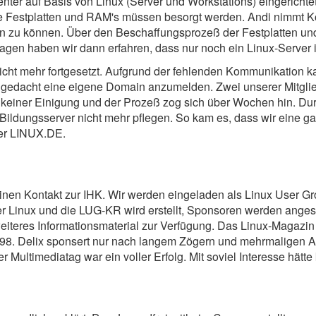
enter auf Basis von Linux (Server und Workstations) eingericht
estplatten und RAM's müssen besorgt werden. Andi nimmt Kont
n zu können. Über den Beschaffungsprozeß der Festplatten und
en haben wir dann erfahren, dass nur noch ein Linux-Server ins
icht mehr fortgesetzt. Aufgrund der fehlenden Kommunikation ka
gedacht eine eigene Domain anzumelden. Zwei unserer Mitglied
 keiner Einigung und der Prozeß zog sich über Wochen hin. Dur
ldungsserver nicht mehr pflegen. So kam es, dass wir eine gan
ter LINUX.DE.
8
einen Kontakt zur IHK. Wir werden eingeladen als Linux User G
er Linux und die LUG-KR wird erstellt, Sponsoren werden angesch
eiteres Informationsmaterial zur Verfügung. Das Linux-Magazin
98. Delix sponsert nur nach langem Zögern und mehrmaligen An
r Multimediatag war ein voller Erfolg. Mit soviel Interesse hä
8