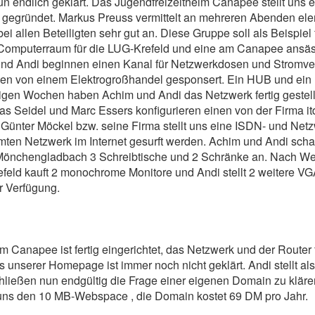
un endlich geklärt. Das Jugendfreizeitheim Canapee stellt uns 
gegründet. Markus Preuss vermittelt an mehreren Abenden ele
ei allen Beteiligten sehr gut an. Diese Gruppe soll als Beispiel
Computerraum für die LUG-Krefeld und eine am Canapee ansäss
und Andi beginnen einen Kanal für Netzwerkdosen und Stromver
n von einem Elektrogroßhandel gesponsert. Ein HUB und ein 
igen Wochen haben Achim und Andi das Netzwerk fertig gestel
as Seidel und Marc Essers konfigurieren einen von der Firma i
. Günter Möckel bzw. seine Firma stellt uns eine ISDN- und Net
amten Netzwerk im Internet gesurft werden. Achim und Andi sc
Mönchengladbach 3 Schreibtische und 2 Schränke an. Nach Weih
efeld kauft 2 monochrome Monitore und Andi stellt 2 weitere V
 Verfügung.
9
Canapee ist fertig eingerichtet, das Netzwerk und der Router f
s unserer Homepage ist immer noch nicht geklärt. Andi stellt
hließen nun endgültig die Frage einer eigenen Domain zu klär
uns den 10 MB-Webspace , die Domain kostet 69 DM pro Jahr.