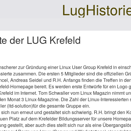
LugHistori
te der LUG Krefeld
8
inscherer zur Gründung einer Linux User Group Krefeld in einsc
ssierte zusammen. Die ersten 5 Mitglieder sind die offiziellen 
el, Andreas Seidel und R.H. Anfangs finden die Treffen in der 
efeld-Homepage bereit. Es werden erste Entwürfe für ein Logo gem
efeld im Internet. Tom Schwaller vom Linux Magazin nimmt uns 
en Monat 3 Linux-Magazine. Die Zahl der Linux-Interessierten s
ler (itd-solution)für die gesamte Gruppe ein.
 sich nun erneut und gestaltet sich schwierig. R.H. bringt den 
n Platz auf dem Krefelder Bildungsserver für unsere Homepage
g gestellt, aber auch dies stellt sich nur als eine Übergangslös