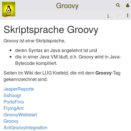
Groovy
☰
Skriptsprache Groovy
Groovy ist eine Skriptsprache,
deren Syntax an Java angelehnt ist und
die in einer Java VM läuft, d.h. Groovy wird in Java-
Bytecode kompiliert.
Seiten im Wiki der LUG Krefeld, die mit dem
Groovy
-Tag
gekennzeichnet sind:
JasperReports
Sshoogr
PortoFino
FlyingAnt
GroovyWebstart
Groovy
AntGroovyIntegration