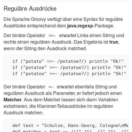
Reguläre Ausdrücke
Die Sprache Groovy verfügt über eine Syntax für reguläre
Ausdrücke entsprechend dem
java.regexp
-Package.
Der binäre Operator
erwartet Links einen String und
 ==~ 
rechts einen regulären Ausdruck. Das Ergebnis ist
true
,
wenn der String den Ausdruck matched.
  if ("potato" ==~ /potatoe?/) println "Ok!"

  if ("potatoe" ==~ /potatoe?/) println "Ok!"

Der binäre Operator
erwartet ebenfalls String und
 =~ 
regulären Ausdruck als Parameter, er liefert jedoch einen
Matcher
. Aus dem Matcher lassen sich dann Variablen
extrahieren, die Klammer-Teilausdrücke im regulären
Ausdruck matchen.
  def text = "Schulze, Hans-Georg, Cologne\nMei
  def matches = text =~ /([^,]*), ([^,]*), ([^\n