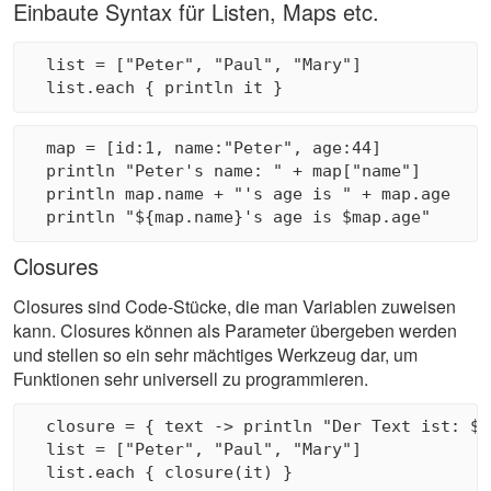
Einbaute Syntax für Listen, Maps etc.
  list = ["Peter", "Paul", "Mary"]

  map = [id:1, name:"Peter", age:44]

  println "Peter's name: " + map["name"] 

  println map.name + "'s age is " + map.age

Closures
Closures sind Code-Stücke, die man Variablen zuweisen
kann. Closures können als Parameter übergeben werden
und stellen so ein sehr mächtiges Werkzeug dar, um
Funktionen sehr universell zu programmieren.
  closure = { text -> println "Der Text ist: $te
  list = ["Peter", "Paul", "Mary"]
