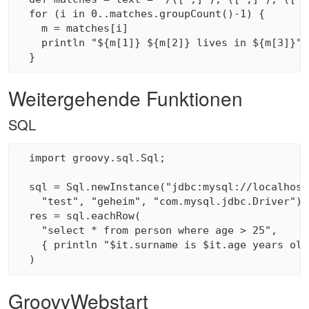
  for (i in 0..matches.groupCount()-1) {

    m = matches[i]

    println "${m[1]} ${m[2]} lives in ${m[3]}"

Weitergehende Funktionen
SQL
  import groovy.sql.Sql;

  sql = Sql.newInstance("jdbc:mysql://localhost
    "test", "geheim", "com.mysql.jdbc.Driver");

  res = sql.eachRow(

    "select * from person where age > 25", 

    { println "$it.surname is $it.age years old"
GroovyWebstart