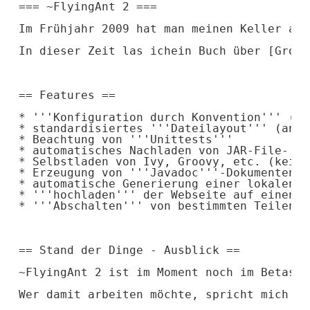
=== ~FlyingAnt 2 ===
Im Frühjahr 2009 hat man meinen Keller aus
In dieser Zeit las ichein Buch über [Groov
== Features ==
* '''Konfiguration durch Konvention''' (di
* standardisiertes '''Dateilayout''' (ande
* Beachtung von '''Unittests'''
* automatisches Nachladen von JAR-File-'''
* Selbstladen von Ivy, Groovy, etc. (keine
* Erzeugung von '''Javadoc'''-Dokumenten i
* automatische Generierung einer lokalen '
* '''hochladen''' der Webseite auf einen W
* '''Abschalten''' von bestimmten Teilen m
== Stand der Dinge - Ausblick ==
~FlyingAnt 2 ist im Moment noch im Betasta
Wer damit arbeiten möchte, spricht mich am