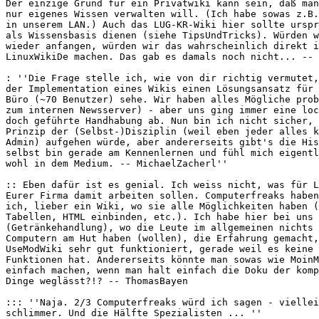
Der einzige Grund für ein Privatwiki kann sein, daß man
nur eigenes Wissen verwalten will. (Ich habe sowas z.B.
in unserem LAN.) Auch das LUG-KR-Wiki hier sollte urspr
als Wissensbasis dienen (siehe TipsUndTricks). Würden w
wieder anfangen, würden wir das wahrscheinlich direkt i
LinuxWikiDe machen. Das gab es damals noch nicht... -- 
: ''Die Frage stelle ich, wie von dir richtig vermutet,
der Implementation eines Wikis einen Lösungsansatz für 
Büro (~70 Benutzer) sehe. Wir haben alles Mögliche prob
zum internen Newsserver) - aber uns ging immer eine loc
doch geführte Handhabung ab. Nun bin ich nicht sicher, 
Prinzip der (Selbst-)Disziplin (weil eben jeder alles k
Admin) aufgehen würde, aber andererseits gibt's die His
selbst bin gerade am Kennenlernen und fühl mich eigentl
wohl in dem Medium. -- MichaelZacherl''

:: Eben dafür ist es genial. Ich weiss nicht, was für L
Eurer Firma damit arbeiten sollen. Computerfreaks haben
ich, lieber ein Wiki, wo sie alle Möglichkeiten haben (
Tabellen, HTML einbinden, etc.). Ich habe hier bei uns 
(Getränkehandlung), wo die Leute im allgemeinen nichts 
Computern am Hut haben (wollen), die Erfahrung gemacht,
UseModWiki sehr gut funktioniert, gerade weil es keine 
Funktionen hat. Andererseits könnte man sowas wie MoinM
einfach machen, wenn man halt einfach die Doku der komp
Dinge weglässt?!? -- ThomasBayen

::: ''Naja. 2/3 Computerfreaks würd ich sagen - viellei
schlimmer. Und die Hälfte Spezialisten ... ''
