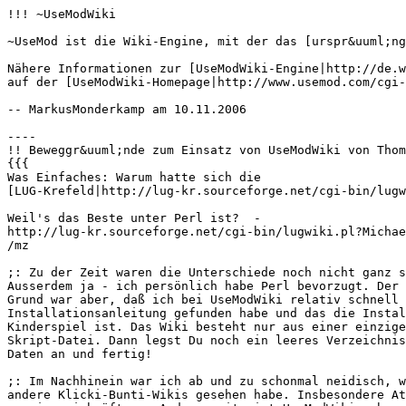
!!! ~UseModWiki

~UseMod ist die Wiki-Engine, mit der das [urspr&uuml;ng
Nähere Informationen zur [UseModWiki-Engine|http://de.w
auf der [UseModWiki-Homepage|http://www.usemod.com/cgi-
-- MarkusMonderkamp am 10.11.2006

----

!! Beweggr&uuml;nde zum Einsatz von UseModWiki von Thom
{{{

Was Einfaches: Warum hatte sich die

[LUG-Krefeld|http://lug-kr.sourceforge.net/cgi-bin/lugw
Weil's das Beste unter Perl ist?  -

http://lug-kr.sourceforge.net/cgi-bin/lugwiki.pl?Michae
/mz

;: Zu der Zeit waren die Unterschiede noch nicht ganz s
Ausserdem ja - ich persönlich habe Perl bevorzugt. Der 
Grund war aber, daß ich bei UseModWiki relativ schnell 
Installationsanleitung gefunden habe und das die Instal
Kinderspiel ist. Das Wiki besteht nur aus einer einzige
Skript-Datei. Dann legst Du noch ein leeres Verzeichnis
Daten an und fertig!

;: Im Nachhinein war ich ab und zu schonmal neidisch, w
andere Klicki-Bunti-Wikis gesehen habe. Insbesondere At