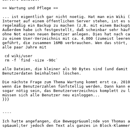
== Wartung und Pflege ==

... ist eigentlich gar nicht noetig. Hat man ein Wiki (
Internet auf einem öffentlichen Server stehen, ist es s
regelmäßig ein Backup zu machen (z.B. mit einem BackupS
Außerdem habe ich festgestellt, daß scheinbar sehr häuf
ohne Not einen neuen Benutzer anlegen. Dies hat nach ca
zu einem User-Verzeichnis mit ca. 4.000 (zumeist leeren
geführt, die zusammen 16MB verbrauchen. Wen das stört, 
alle paar Jahre mit

 cd wiki/user

 rm -f `find -size -90c`

alle Dateien, die kleiner als 90 Bytes sind (und damit 
Benutzerdaten beinhalten) löschen.

Die nächste Frage zum Thema Wartung kommt erst ca. 2010
wenn die Benutzerzahlen fünfstellig werden. Dann kann e
sogar nötig sein, das Benutzerverzeichnis komplett zu l
müssen sich alle Benutzer neu einloggen...

}}}

----

Ich hatte angefangen, die Beweggr&uuml;nde von Thomas a
sp&auml;ter jedoch den Text als ganzes in Block-Klammer