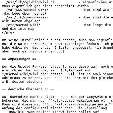
  /usr/lib/cgi-bin/wiki.pl            - eigentliches Wi
muss eigentlich gar nicht bearbeitet werden

  /var/www/usemod-wiki/               - Hier sind Grafi
(das Logo oben rechts)

  /var/lib/usemod-wiki/               - Hier sind die e
Wiki-Daten abgelegt

  /etc/usemod-wiki/                   - Hier liegt die 
und die intermap

</pre>

Um seine Installation nun anzupassen, muss man eigentli
nur die Datei ''/etc/usemod-wiki/config'' ändern. Ich p
habe dabei nur die ersten 5 Zeilen angepasst. (im Grund
aber auch gar nichts ändern...)

== Anpassungen ==

Wer die Upload-Funktion braucht, muss diese ggf. noch e
einrichten. Wer möchte, kann $StyleSheet auf

"/usemod-wiki/wiki.css" setzen. Evtl. ist es auch sinnv
AdminPass zu setzen. Dann kann ein User mit dem gleiche
z.B. Seiten löschen.

== deutsche Übersetzung ==

Auf UseMod:GermanTranslation kann man per Copy&Paste ei
bekommen, die man nach ''/etc/usemod-wiki/german.pl'' s
Dann wird diese mit '''do "/etc/usemod-wiki/german.pl";
Anfang der config-Datei eingebunden. Die Einstellung

'''<nowiki> "NonEnglish" </nowiki>''' sollte auf
