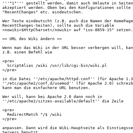
'''"1"''' gestellt werden, damit auch Umlaute in Seiten
akzeptiert werden. Oben bei den Konfigurationen sollte 
"RecentChanges" etc. eindeutschen.

Wer Texte eindeutscht (z.B. auch die Namen der HomePage
RecentChanges-Seiten), sollte auch die Variable

<nowiki>$HttpCharset</nowiki> auf "iso-8859-15" setzen.

== URL des Wiki ändern ==

Wenn man das Wiki in der URL besser verbergen will, kan
z.B. einen Befehl wie

<pre>

  ScriptAlias /wiki /usr/lib/cgi-bin/wiki.pl

</pre>

in die Datei ''/etc/apache/httpd.conf'' (für Apache 1.3
''/etc/apache2/conf.d/usemod'' (für Apache 2.0) schreib
kann man die einfachere URL benutzen.

Wer will, kann bei Apache 2.0 dann noch in

''/etc/apache2/sitzes-available/default'' die Zeile 

<pre>

  RedirectMatch ^/$ /wiki

</pre>

anpassen. Dann wird die Wiki-Hauptseite als Einstiegsse
Servers benutzt.
