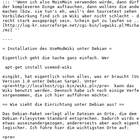
::: ''Wenn ich also MoinMoin verwenden würde, dann dürf
der komplexeren Dinge auftauchen, dann wollens die ande
machen (bzw. sie tun's eh, weil's den Sourcetext sehen 
Vorbildwirkung find ich im Wiki aber nicht schlecht - d
recht stark ausgeprägt sein. Schein gut zu laufen so ..
[http://lug-kr.sourceforge.net/cgi-bin/lugwiki.pl?Micha
/mz] ''

----

= Installation des UseModWiki unter Debian =

Eigentlich geht die Sache ganz einfach. Wer 

 apt-get install usemod-wiki

eingibt, hat eigentlich schon alles, was er braucht (Us
Version 1.0 unter Debian Sarge). Unter

<pre>http://localhost/cgi-bin/wiki.pl</pre>  kann das

Wiki benutzt werden. Dennoch habe ich noch einige Verfe
vorgenommen, die ich hier aufführen möchte:

== Wie sieht die Einrichtung unter Debian aus? ==

Das Debian-Paket verlegt alle Dateien an Orte, die dem

Debian-Filesystem-Standard entsprechen. Dadurch wirds e
etwas auseinandergezogen, andererseits aber auch eigent
logischer. Ich führe hier die wichtigsten Orte auf:

<pre>
