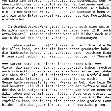
vermisse ich öfters. Andererseits ist UseModWiki sehr v
übersichtlicher und absolut einfach zu bedienen und ist
besser von nicht-Computerfreaks zu bedienen. Wir haben 
ein firmeninternes Wiki, das auch von Dummusern benutzt
ist einfache Erlernbarkeit wichtiger als die Möglichkei
einzubinden.

;: Im UseMod:UseModWiki gibts übrigens auch eine Seite 
Da gibts noch einiges, was man einbauen kann (Z.B. auch

Attachments). Aber so dringend wars mir bisher noch nic
warte da auf die nächste Version. -- ThomasBayen

;: ''Jahre später... :-)'' Inzwischen läuft hier die Ve
die alles kann, was ich mir immer schon gewünscht habe.
die Nachteile behoben, die Vorteile einer leichten Eina
Pflege sind jedoch nach wie vor noch gültig. -- ThomasB
----

=== Kurzer Satz zum Selberaufsetzen eines Wiki ===

Viele, die sich bis hierher durchgeklickt haben, möchte
auch schrecklich gerne ein eigenes Wiki aufsetzen (dahe
wie oben die). Als Wiki-Maintainer der LUG Krefeld und 
Jahren Wiki-Erfahrung ein Tip dazu: Tut es nicht. :-) E
Menge halb-verwaiste Ein-Mann-Wikis im Web, die kein Me
und benutzt. Ein Wiki lebt nicht von der Software und d
der das Wiki aufgesetzt hat, sondern von vielen Benutze
Wiki leben und es mit Leben füllen. Also unterstützt li
bestehendes Wiki wie dieses hier (oder LinuxWikiDe, das
empfehlen kann und in dem sich gerade eine größere Comm
bildet), als das jeder für sich ein Privatwiki pflegt.
