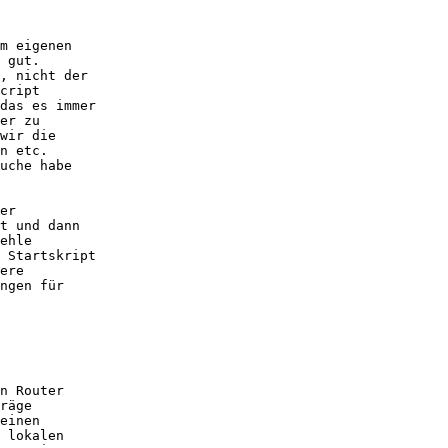
m eigenen

 gut.

, nicht der

cript

das es immer

er zu

wir die

n etc.

uche habe

er

t und dann

ehle

 Startskript

ere

ngen für

n Router

räge

einen

 lokalen
