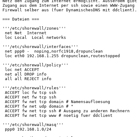
Netz den Zugang zum Internet ermöglicht. Ausserdem gibt
Zugang aus dem Internet per ssh sowie einen WWW-Zugang 
Firewall selber aus (fuer DynamischesDNS mit ddclient).

=== Dateien ===

'''/etc/shorewall/zones'''

 net Net  Internet 

 loc Local  Local networks

'''/etc/shorewall/interfaces'''

 net ppp0 -  noping,norfc1918,dropunclean

 loc eth0 192.168.1.255 dropunclean,routestopped

'''/etc/shorewall/policy'''

 loc net ACCEPT

 net all DROP info

 all all REJECT info

'''/etc/shorewall/rules'''

 ACCEPT loc fw tcp ssh

 ACCEPT net fw tcp ssh

 ACCEPT fw net tcp domain # Namensaufloesung

 ACCEPT fw net udp domain # "

 ACCEPT fw net tcp ssh # Ausgang zu anderen Rechnern

 ACCEPT fw net tcp www # noetig fuer ddclient

'''/etc/shorewall/masq'''

 ppp0 192.168.1.0/24
