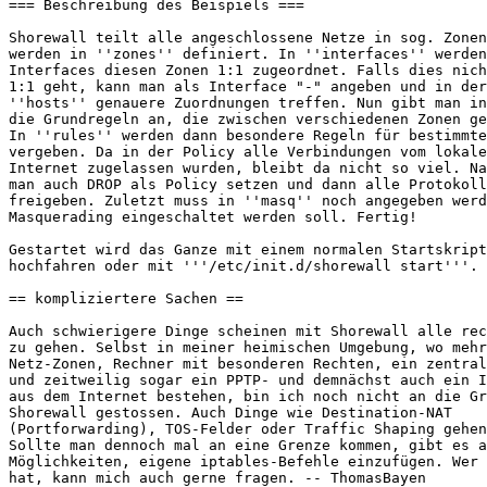
=== Beschreibung des Beispiels ===

Shorewall teilt alle angeschlossene Netze in sog. Zonen
werden in ''zones'' definiert. In ''interfaces'' werden
Interfaces diesen Zonen 1:1 zugeordnet. Falls dies nich
1:1 geht, kann man als Interface "-" angeben und in der
''hosts'' genauere Zuordnungen treffen. Nun gibt man in
die Grundregeln an, die zwischen verschiedenen Zonen ge
In ''rules'' werden dann besondere Regeln für bestimmte
vergeben. Da in der Policy alle Verbindungen vom lokale
Internet zugelassen wurden, bleibt da nicht so viel. Na
man auch DROP als Policy setzen und dann alle Protokoll
freigeben. Zuletzt muss in ''masq'' noch angegeben werd
Masquerading eingeschaltet werden soll. Fertig!

Gestartet wird das Ganze mit einem normalen Startskript
hochfahren oder mit '''/etc/init.d/shorewall start'''.

== kompliziertere Sachen ==

Auch schwierigere Dinge scheinen mit Shorewall alle rec
zu gehen. Selbst in meiner heimischen Umgebung, wo mehr
Netz-Zonen, Rechner mit besonderen Rechten, ein zentral
und zeitweilig sogar ein PPTP- und demnächst auch ein I
aus dem Internet bestehen, bin ich noch nicht an die Gr
Shorewall gestossen. Auch Dinge wie Destination-NAT

(Portforwarding), TOS-Felder oder Traffic Shaping gehen
Sollte man dennoch mal an eine Grenze kommen, gibt es a
Möglichkeiten, eigene iptables-Befehle einzufügen. Wer 
hat, kann mich auch gerne fragen. -- ThomasBayen
