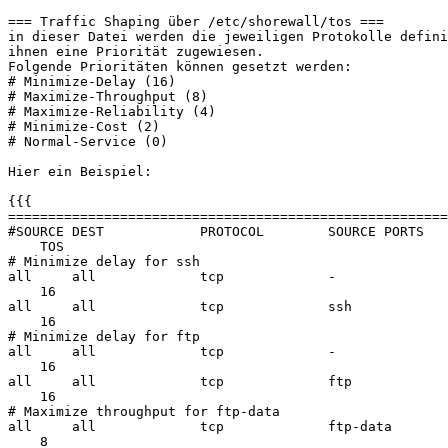
=== Traffic Shaping über /etc/shorewall/tos ===

in dieser Datei werden die jeweiligen Protokolle defini
ihnen eine Priorität zugewiesen.

Folgende Prioritäten können gesetzt werden:

# Minimize-Delay (16)

# Maximize-Throughput (8)

# Maximize-Reliability (4)

# Minimize-Cost (2)

# Normal-Service (0)

Hier ein Beispiel:

{{{

=======================================================
#SOURCE DEST            PROTOCOL        SOURCE PORTS   
    TOS

# Minimize delay for ssh

all     all             tcp             -              
    16

all     all             tcp             ssh            
    16

# Minimize delay for ftp

all     all             tcp             -              
    16

all     all             tcp             ftp            
    16

# Maximize throughput for ftp-data

all     all             tcp             ftp-data       
    8
