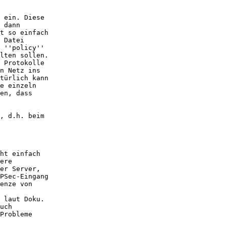
 ein. Diese

 dann

t so einfach

 Datei

 ''policy''

lten sollen.

 Protokolle

n Netz ins

türlich kann

e einzeln

en, dass

, d.h. beim

ht einfach

ere

er Server,

PSec-Eingang

enze von

 laut Doku.

uch

Probleme
