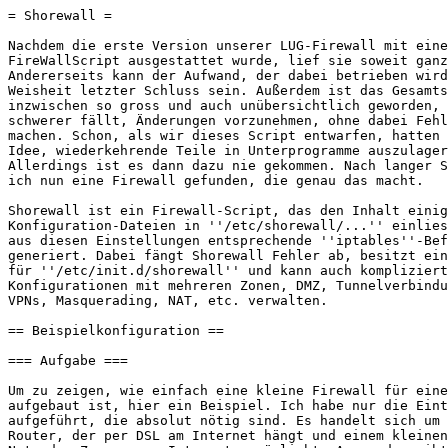
= Shorewall =

Nachdem die erste Version unserer LUG-Firewall mit eine
FireWallScript ausgestattet wurde, lief sie soweit ganz
Andererseits kann der Aufwand, der dabei betrieben wird
Weisheit letzter Schluss sein. Außerdem ist das Gesamts
inzwischen so gross und auch unübersichtlich geworden, 
schwerer fällt, Änderungen vorzunehmen, ohne dabei Fehl
machen. Schon, als wir dieses Script entwarfen, hatten 
Idee, wiederkehrende Teile in Unterprogramme auszulager
Allerdings ist es dann dazu nie gekommen. Nach langer S
ich nun eine Firewall gefunden, die genau das macht.

Shorewall ist ein Firewall-Script, das den Inhalt einig
Konfiguration-Dateien in ''/etc/shorewall/...'' einlies
aus diesen Einstellungen entsprechende ''iptables''-Bef
generiert. Dabei fängt Shorewall Fehler ab, besitzt ein
für ''/etc/init.d/shorewall'' und kann auch kompliziert
Konfigurationen mit mehreren Zonen, DMZ, Tunnelverbindu
VPNs, Masquerading, NAT, etc. verwalten.

== Beispielkonfiguration ==

=== Aufgabe ===

Um zu zeigen, wie einfach eine kleine Firewall für eine
aufgebaut ist, hier ein Beispiel. Ich habe nur die Eint
aufgeführt, die absolut nötig sind. Es handelt sich um 
Router, der per DSL am Internet hängt und einem kleinen