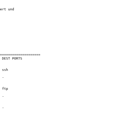
ert und

====================

 DEST PORTS 

 ssh        

 -          

 ftp        

 -          

 -          
