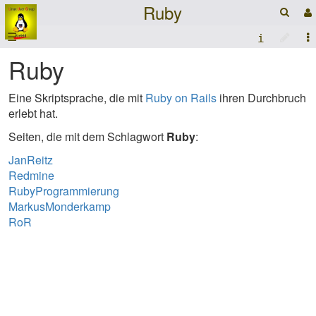
Ruby
☰
Ruby
Eine Skriptsprache, die mit
Ruby on Rails
ihren Durchbruch
erlebt hat.
Seiten, die mit dem Schlagwort
Ruby
:
JanReitz
Redmine
RubyProgrammierung
MarkusMonderkamp
RoR