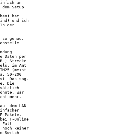
infach an

 dem Setup

hen) hat

ind) und ich

In der

 so genau.

enstelle

ndung.

e Daten per

B-) Strecke

els, im Amt

TM25 (meist

a. 50-200

st. Das sog.

e. Die

sätzlich

önnte. Wär

cht mehr.-

auf dem LAN

infacher

E-Pakete.

bei T-Online

 Fall

 noch keiner

m Switch
