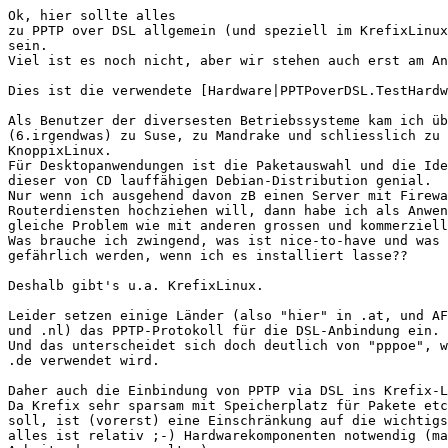
Ok, hier sollte alles

zu PPTP over DSL allgemein (und speziell im KrefixLinux
sein.

Viel ist es noch nicht, aber wir stehen auch erst am An
Dies ist die verwendete [Hardware|PPTPoverDSL.TestHardw
Als Benutzer der diversesten Betriebssysteme kam ich üb
(6.irgendwas) zu Suse, zu Mandrake und schliesslich zu

KnoppixLinux.

Für Desktopanwendungen ist die Paketauswahl und die Ide
dieser von CD lauffähigen Debian-Distribution genial.

Nur wenn ich ausgehend davon zB einen Server mit Firewa
Routerdiensten hochziehen will, dann habe ich als Anwen
gleiche Problem wie mit anderen grossen und kommerziell
Was brauche ich zwingend, was ist nice-to-have und was 
gefährlich werden, wenn ich es installiert lasse??

Deshalb gibt's u.a. KrefixLinux. 

Leider setzen einige Länder (also "hier" in .at, und AF
und .nl) das PPTP-Protokoll für die DSL-Anbindung ein.

Und das unterscheidet sich doch deutlich von "pppoe", w
.de verwendet wird.

Daher auch die Einbindung von PPTP via DSL ins Krefix-L
Da Krefix sehr sparsam mit Speicherplatz für Pakete etc
soll, ist (vorerst) eine Einschränkung auf die wichtigs
alles ist relativ ;-) Hardwarekomponenten notwendig (ma