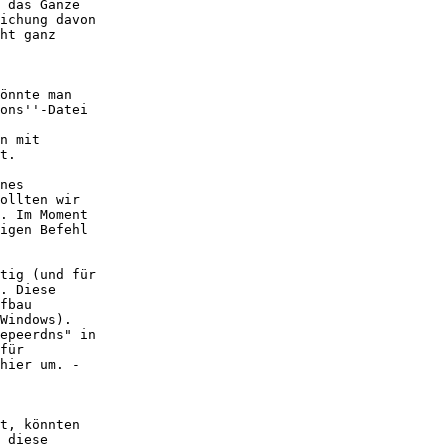
 das Ganze

ichung davon

ht ganz

önnte man

ons''-Datei

n mit

t.

nes

ollten wir

. Im Moment

igen Befehl

tig (und für

. Diese

fbau

Windows).

epeerdns" in

für

hier um. -

t, könnten

 diese
