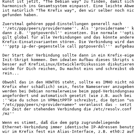
Kunst ist jetzt, "The Debian way" zu finden, damit sich
harmonisch ins Gesamtsystem einpasst. Eine leichte Abwe
ist natürlich "The Krefix way", den wir selber noch nic
gefunden haben.

Zuerstmal gehören pppd-Einstellungen generell nach

''/etc/ppp/peers/providername''. Als ''providername'' k
dann z.B. ''pptpoverdsl'' einsetzen. Die normale ''opti
gilt global für alle Verbindungen und das könnte andere

Krefix-Einsatzvarianten stören. Die Verbindung wird dan
'''pptp ip-der-gegenstelle call pptpoverdsl''' aufgebau
Der Start der Verbindung sollte dann in ein Krefix-eige
Init-Skript kommen. Den idealen Aufbau dieses Skripts s
besser auf KrefixLinux/EntwicklerDiskussion diskutieren
würde für Dich reichen, Du machst eins und schreibst ob
rein...

Obwohl das in den HOWTOS steht, sollte es IMHO nicht nö
Krefix eher schädlich) sein, feste Nameserver anzugeben
werden bei Debian normalerweise beim pppd-Verbindungsau
angefordert und automatisch gesetzt (wie z.B. auch bei 
:''Wie du schon in VPNmitPPTP schreibst, die Option "us
"/etc/ppp/peers/<providername>" veranlasst das - setzt 
die Zeit der stehenden Verbindung die /etc/resolv.conf 
/mz''

Wenn es stimmt, daß die dem pptp zugrundeliegende

Ethernet-Verbindung immer identische IP-Adressen benutz
wir im Krefix fest ein Alias-Interface, z.B. eth0:2 auf