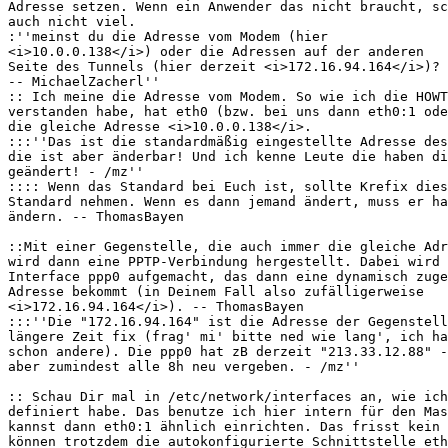
Adresse setzen. Wenn ein Anwender das nicht braucht, sc
auch nicht viel.

:''meinst du die Adresse vom Modem (hier

<i>10.0.0.138</i>) oder die Adressen auf der anderen

Seite des Tunnels (hier derzeit <i>172.16.94.164</i>)?

-- MichaelZacherl''

:: Ich meine die Adresse vom Modem. So wie ich die HOWT
verstanden habe, hat eth0 (bzw. bei uns dann eth0:1 ode
die gleiche Adresse <i>10.0.0.138</i>. 

:::''Das ist die standardmäßig eingestellte Adresse des
die ist aber änderbar! Und ich kenne Leute die haben di
geändert! - /mz''

:::: Wenn das Standard bei Euch ist, sollte Krefix dies
Standard nehmen. Wenn es dann jemand ändert, muss er ha
ändern. -- ThomasBayen

::Mit einer Gegenstelle, die auch immer die gleiche Adr
wird dann eine PPTP-Verbindung hergestellt. Dabei wird 
Interface ppp0 aufgemacht, das dann eine dynamisch zuge
Adresse bekommt (in Deinem Fall also zufälligerweise

<i>172.16.94.164</i>). -- ThomasBayen

:::''Die "172.16.94.164" ist die Adresse der Gegenstell
längere Zeit fix (frag' mi' bitte ned wie lang', ich ha
schon andere). Die ppp0 hat zB derzeit "213.33.12.88" -
aber zumindest alle 8h neu vergeben. - /mz''

:: Schau Dir mal in /etc/network/interfaces an, wie ich
definiert habe. Das benutze ich hier intern für den Mas
kannst dann eth0:1 ähnlich einrichten. Das frisst kein 
können trotzdem die autokonfigurierte Schnittstelle eth