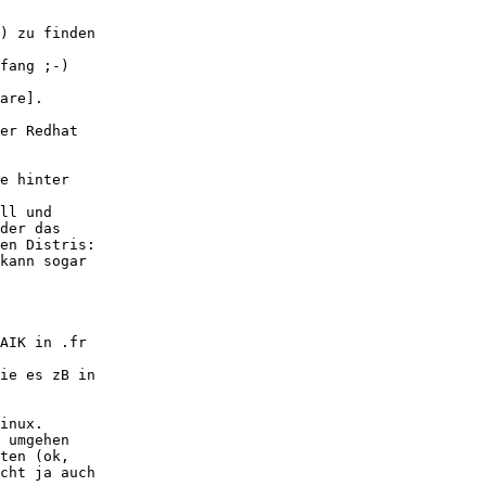
) zu finden

fang ;-)

are].

er Redhat

e hinter

ll und

der das

en Distris:

kann sogar

AIK in .fr

ie es zB in

inux.

 umgehen

ten (ok,

cht ja auch
