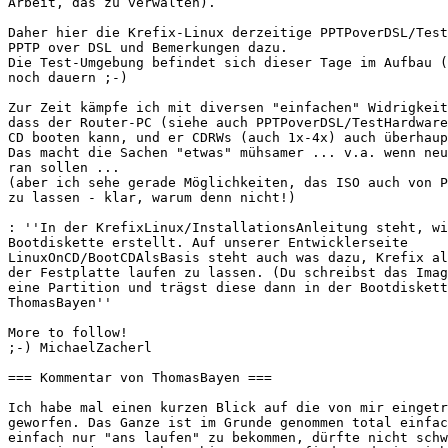
Arbeit, das zu verwalten).

Daher hier die Krefix-Linux derzeitige PPTPoverDSL/Test
PPTP over DSL und Bemerkungen dazu.

Die Test-Umgebung befindet sich dieser Tage im Aufbau (
noch dauern ;-)

Zur Zeit kämpfe ich mit diversen "einfachen" Widrigkeit
dass der Router-PC (siehe auch PPTPoverDSL/TestHardware
CD booten kann, und er CDRWs (auch 1x-4x) auch überhaup
Das macht die Sachen "etwas" mühsamer ... v.a. wenn neu
ran sollen ...

(aber ich sehe gerade Möglichkeiten, das ISO auch von P
zu lassen - klar, warum denn nicht!)

: ''In der KrefixLinux/InstallationsAnleitung steht, wi
Bootdiskette erstellt. Auf unserer Entwicklerseite

LinuxOnCD/BootCDAlsBasis steht auch was dazu, Krefix al
der Festplatte laufen zu lassen. (Du schreibst das Imag
eine Partition und trägst diese dann in der Bootdiskett
ThomasBayen''

More to follow!

;-) MichaelZacherl

=== Kommentar von ThomasBayen ===

Ich habe mal einen kurzen Blick auf die von mir eingetr
geworfen. Das Ganze ist im Grunde genommen total einfac
einfach nur "ans laufen" zu bekommen, dürfte nicht schw