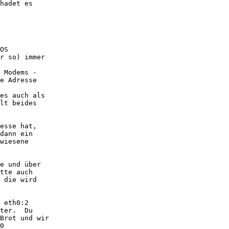
hadet es

OS

r so) immer

 Modems -

e Adresse

es auch als

lt beides

esse hat,

dann ein

wiesene

e und über

tte auch

 die wird

 eth0:2

ter.  Du

Brot und wir

0
