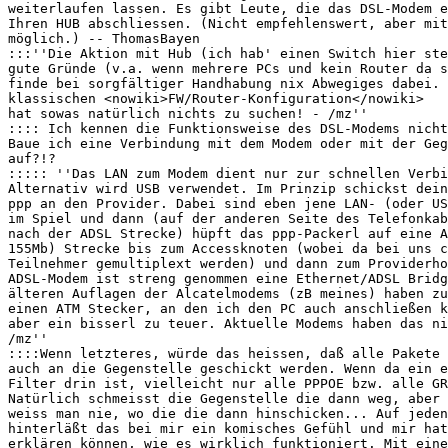
weiterlaufen lassen. Es gibt Leute, die das DSL-Modem e
Ihren HUB abschliessen. (Nicht empfehlenswert, aber mit
möglich.) -- ThomasBayen

:::''Die Aktion mit Hub (ich hab' einen Switch hier ste
gute Gründe (v.a. wenn mehrere PCs und kein Router da s
finde bei sorgfältiger Handhabung nix Abwegiges dabei. 
klassischen <nowiki>FW/Router-Konfiguration</nowiki>

hat sowas natürlich nichts zu suchen! - /mz''

:::: Ich kennen die Funktionsweise des DSL-Modems nicht
Baue ich eine Verbindung mit dem Modem oder mit der Geg
auf?!? 

::::: ''Das LAN zum Modem dient nur zur schnellen Verbi
Alternativ wird USB verwendet. Im Prinzip schickst dein
ppp an den Provider. Dabei sind eben jene LAN- (oder US
im Spiel und dann (auf der anderen Seite des Telefonkab
nach der ADSL Strecke) hüpft das ppp-Packerl auf eine A
155Mb) Strecke bis zum Accessknoten (wobei da bei uns c
Teilnehmer gemultiplext werden) und dann zum Providerho
ADSL-Modem ist streng genommen eine Ethernet/ADSL Bridg
älteren Auflagen der Alcatelmodems (zB meines) haben zu
einen ATM Stecker, an den ich den PC auch anschließen k
aber ein bisserl zu teuer. Aktuelle Modems haben das ni
/mz''

::::Wenn letzteres, würde das heissen, daß alle Pakete 
auch an die Gegenstelle geschickt werden. Wenn da ein e
Filter drin ist, vielleicht nur alle PPPOE bzw. alle GR
Natürlich schmeisst die Gegenstelle die dann weg, aber 
weiss man nie, wo die die dann hinschicken... Auf jeden
hinterläßt das bei mir ein komisches Gefühl und mir hat
erklären können, wie es wirklich funktioniert. Mit eine