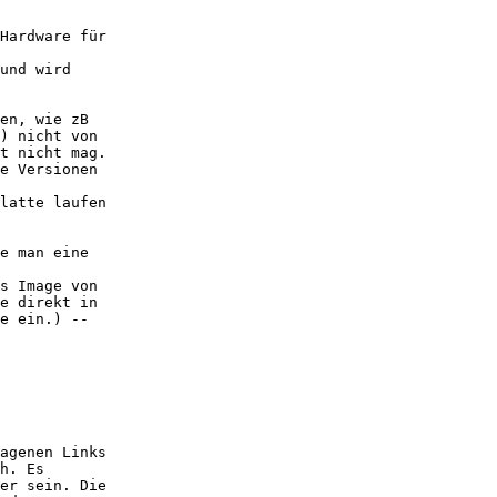
Hardware für

und wird

en, wie zB

) nicht von

t nicht mag.

e Versionen

latte laufen

e man eine

s Image von

e direkt in

e ein.) --

agenen Links

h. Es

er sein. Die
