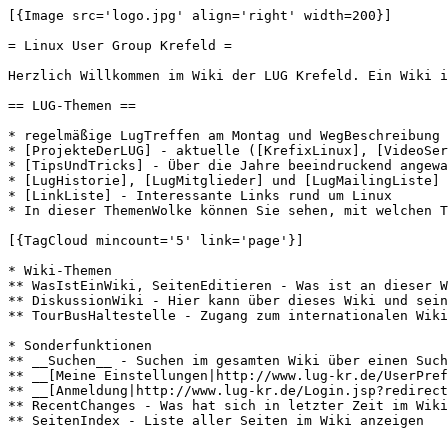
[{Image src='logo.jpg' align='right' width=200}]

= Linux User Group Krefeld =

Herzlich Willkommen im Wiki der LUG Krefeld. Ein Wiki i
== LUG-Themen ==

* regelmäßige LugTreffen am Montag und WegBeschreibung 
* [ProjekteDerLUG] - aktuelle ([KrefixLinux], [VideoSer
* [TipsUndTricks] - Über die Jahre beeindruckend angewa
* [LugHistorie], [LugMitglieder] und [LugMailingListe] 
* [LinkListe] - Interessante Links rund um Linux 

* In dieser ThemenWolke können Sie sehen, mit welchen T
[{TagCloud mincount='5' link='page'}]

* Wiki-Themen

** WasIstEinWiki, SeitenEditieren - Was ist an dieser W
** DiskussionWiki - Hier kann über dieses Wiki und sein
** TourBusHaltestelle - Zugang zum internationalen Wiki
* Sonderfunktionen

** __Suchen__ - Suchen im gesamten Wiki über einen Such
** __[Meine Einstellungen|http://www.lug-kr.de/UserPref
** __[Anmeldung|http://www.lug-kr.de/Login.jsp?redirect
** RecentChanges - Was hat sich in letzter Zeit im Wiki
** SeitenIndex - Liste aller Seiten im Wiki anzeigen 
