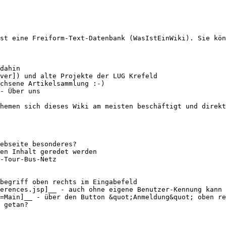
st eine Freiform-Text-Datenbank (WasIstEinWiki). Sie kön
dahin

ver]) und alte Projekte der LUG Krefeld

chsene Artikelsammlung :-)

- Über uns

hemen sich dieses Wiki am meisten beschäftigt und direkt
ebseite besonderes?

en Inhalt geredet werden

-Tour-Bus-Netz

begriff oben rechts im Eingabefeld

erences.jsp]__ - auch ohne eigene Benutzer-Kennung kann 
=Main]__ - über den Button &quot;Anmeldung&quot; oben re
 getan?
