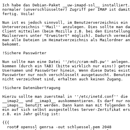
Ich habe das Debian-Paket __uw-imapd-ssl__ installiert.
normaler (unverschlüsselter) Zugriff per IMAP ist damit
fertig. Voila!

Nun ist es jedoch sinnvoll, im Benutzerverzeichnis ein

Unterverzeichnis ''Mail'' anzulegen. Dies sollte man da
Client mitteilen (beim Mozilla z.B. bei den Einstellung
Mailservers unter "Erweitert" möglich). Dadurch vermeid
man alle Dateien im Heimatverzeichnis als Mailordner an
bekommt.

!Sichere Passwörter 

Nun sollte man eine Datei ''/etc/cram-md5.pw'' anlegen.
kommen (durch ein TAB) (bitte wirklich nur eins!) getre
Usernamen und Passwörter hinein. Wenn diese Datei exist
Passwörter nur noch verschlüsselt ausgetauscht. Benutze
nicht verzeichnet sind, erhalten auch keinen Zugang.

!Sichere Datenübertragung 

Hierzu sollte man zuerstmal in ''/etc/inetd.conf'' die 
__imap2__ und __imap3__ auskommentieren. Es darf nur no
__imaps__ benutzt werden. Dann kann man mit folgenden S
ein auf sich selbst ausgestelltes Server-Zertifikat ers
z.B. ein Jahr gültig ist:

{{{

  root# openssl genrsa -out schluessel.pem 2048
