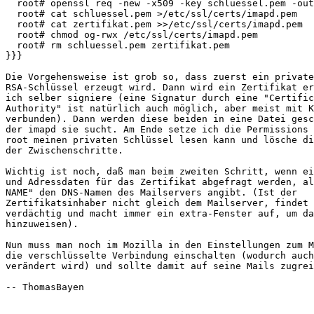
  root# openssl req -new -x509 -key schluessel.pem -out
  root# cat schluessel.pem >/etc/ssl/certs/imapd.pem

  root# cat zertifikat.pem >>/etc/ssl/certs/imapd.pem

  root# chmod og-rwx /etc/ssl/certs/imapd.pem

  root# rm schluessel.pem zertifikat.pem 

}}}

Die Vorgehensweise ist grob so, dass zuerst ein private
RSA-Schlüssel erzeugt wird. Dann wird ein Zertifikat er
ich selber signiere (eine Signatur durch eine "Certific
Authority" ist natürlich auch möglich, aber meist mit K
verbunden). Dann werden diese beiden in eine Datei gesc
der imapd sie sucht. Am Ende setze ich die Permissions 
root meinen privaten Schlüssel lesen kann und lösche di
der Zwischenschritte.

Wichtig ist noch, daß man beim zweiten Schritt, wenn ei
und Adressdaten für das Zertifikat abgefragt werden, al
NAME" den DNS-Namen des Mailservers angibt. (Ist der

Zertifikatsinhaber nicht gleich dem Mailserver, findet 
verdächtig und macht immer ein extra-Fenster auf, um da
hinzuweisen).

Nun muss man noch im Mozilla in den Einstellungen zum M
die verschlüsselte Verbindung einschalten (wodurch auch
verändert wird) und sollte damit auf seine Mails zugrei
-- ThomasBayen
