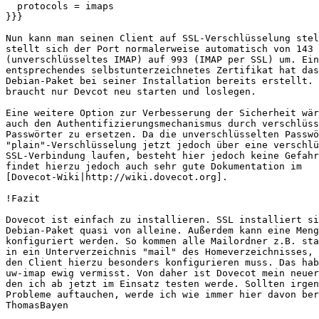
  protocols = imaps

}}}

Nun kann man seinen Client auf SSL-Verschlüsselung stel
stellt sich der Port normalerweise automatisch von 143

(unverschlüsseltes IMAP) auf 993 (IMAP per SSL) um. Ein

entsprechendes selbstunterzeichnetes Zertifikat hat das
Debian-Paket bei seiner Installation bereits erstellt. 
braucht nur Devcot neu starten und loslegen.

Eine weitere Option zur Verbesserung der Sicherheit wär
auch den Authentifizierungsmechanismus durch verschlüss
Passwörter zu ersetzen. Da die unverschlüsselten Passwö
"plain"-Verschlüsselung jetzt jedoch über eine verschlü
SSL-Verbindung laufen, besteht hier jedoch keine Gefahr
findet hierzu jedoch auch sehr gute Dokumentation im

[Dovecot-Wiki|http://wiki.dovecot.org].

!Fazit 

Dovecot ist einfach zu installieren. SSL installiert si
Debian-Paket quasi von alleine. Außerdem kann eine Meng
konfiguriert werden. So kommen alle Mailordner z.B. sta
in ein Unterverzeichnis "mail" des Homeverzeichnisses, 
den Client hierzu besonders konfigurieren muss. Das hab
uw-imap ewig vermisst. Von daher ist Dovecot mein neuer
den ich ab jetzt im Einsatz testen werde. Sollten irgen
Probleme auftauchen, werde ich wie immer hier davon ber
ThomasBayen
