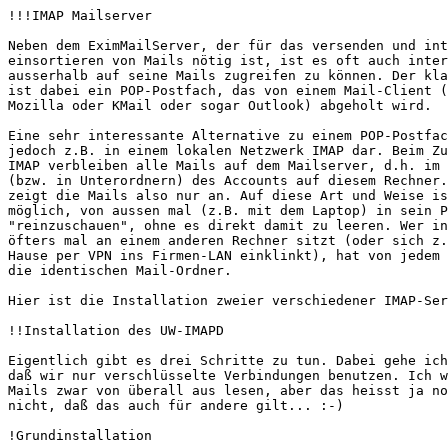
!!!IMAP Mailserver 

Neben dem EximMailServer, der für das versenden und int
einsortieren von Mails nötig ist, ist es oft auch inter
ausserhalb auf seine Mails zugreifen zu können. Der kla
ist dabei ein POP-Postfach, das von einem Mail-Client (
Mozilla oder KMail oder sogar Outlook) abgeholt wird.

Eine sehr interessante Alternative zu einem POP-Postfac
jedoch z.B. in einem lokalen Netzwerk IMAP dar. Beim Zu
IMAP verbleiben alle Mails auf dem Mailserver, d.h. im 
(bzw. in Unterordnern) des Accounts auf diesem Rechner.
zeigt die Mails also nur an. Auf diese Art und Weise is
möglich, von aussen mal (z.B. mit dem Laptop) in sein P
"reinzuschauen", ohne es direkt damit zu leeren. Wer in
öfters mal an einem anderen Rechner sitzt (oder sich z.
Hause per VPN ins Firmen-LAN einklinkt), hat von jedem 
die identischen Mail-Ordner.

Hier ist die Installation zweier verschiedener IMAP-Ser
!!Installation des UW-IMAPD 

Eigentlich gibt es drei Schritte zu tun. Dabei gehe ich
daß wir nur verschlüsselte Verbindungen benutzen. Ich w
Mails zwar von überall aus lesen, aber das heisst ja no
nicht, daß das auch für andere gilt... :-)

!Grundinstallation 
