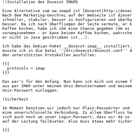
!!Installation des Dovecot IMAPD 

Eine Alternative zum uw-imapd ist [Dovecot|http://dovec
Nach dem Marketing-Geschrei auf der Webseite ist dieser
schneller, stabiler, besser zu konfigurieren und überha
besser. Da ich nach Überfliegen der Seite vermute, er k
Kaffee kochen, habe ich ihm eine Chance gegeben (Um es

vorwegzunehmen - er kann keinen Kaffee kochen, wahrsche
er nicht in Java geschrieben ist...).

Ich habe das Debian-Paket __dovecot-imap__ installiert.
musste ich in die Datei ''/etc/dovecot/dovecot.conf'' d
den unterstützten Protokollen ausfüllen:

{{{

  protocols = imap

}}}

Das war's für den Anfang. Nun kann ich mich von einem f
aus per IMAP unter meinem Unix-Benutzernamen und meinem

Unix-Passwort einloggen.

!Sicherheit 

Im Moment benutzen wir jedoch nur Plain-Passwörter und 
eine unverschlüsselte Verbindung. Zu allem Überfluss ha
sich auch noch um unser Login-Passwort, dass wir da so 
auf der Leitung feilbieten. Also muss etwas mehr Sicher
{{{
