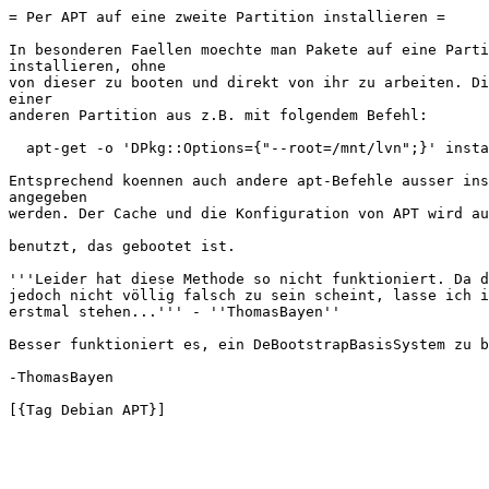
= Per APT auf eine zweite Partition installieren =

In besonderen Faellen moechte man Pakete auf eine Parti
installieren, ohne

von dieser zu booten und direkt von ihr zu arbeiten. Di
einer

anderen Partition aus z.B. mit folgendem Befehl:

  apt-get -o 'DPkg::Options={"--root=/mnt/lvn";}' insta
Entsprechend koennen auch andere apt-Befehle ausser ins
angegeben

werden. Der Cache und die Konfiguration von APT wird au
benutzt, das gebootet ist.

'''Leider hat diese Methode so nicht funktioniert. Da d
jedoch nicht völlig falsch zu sein scheint, lasse ich i
erstmal stehen...''' - ''ThomasBayen''

Besser funktioniert es, ein DeBootstrapBasisSystem zu b
-ThomasBayen
